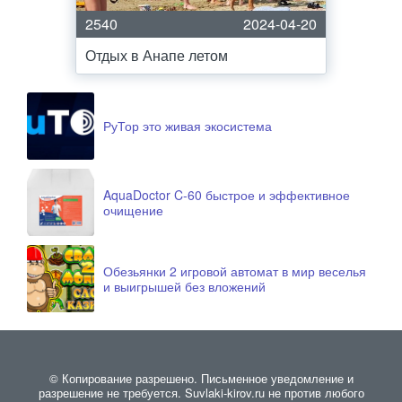
2540
2024-04-20
Отдых в Анапе летом
РуТор это живая экосистема
AquaDoctor C-60 быстрое и эффективное
очищение
Обезьянки 2 игровой автомат в мир веселья
и выигрышей без вложений
© Копирование разрешено. Письменное уведомление и
разрешение не требуется. Suvlaki-kirov.ru не против любого