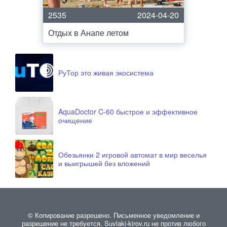
2535
2024-04-20
Отдых в Анапе летом
РуТор это живая экосистема
AquaDoctor C-60 быстрое и эффективное
очищение
Обезьянки 2 игровой автомат в мир веселья
и выигрышей без вложений
© Копирование разрешено. Письменное уведомление и
разрешение не требуется. Suvlaki-kirov.ru не против любого