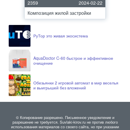
2359
2024-02-22
Композиция жилой застройки
РуТор это живая экосистема
AquaDoctor C-60 быстрое и эффективное
очищение
Обезьянки 2 игровой автомат в мир веселья
и выигрышей без вложений
© Копирование разрешено. Письменное уведомление и
разрешение не требуется. Suvlaki-kirov.ru не против любого
использования материалов со своего сайта, но при указании