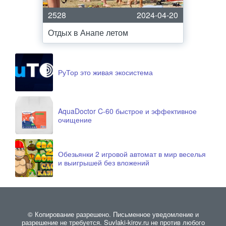
2528
2024-04-20
Отдых в Анапе летом
РуТор это живая экосистема
AquaDoctor C-60 быстрое и эффективное
очищение
Обезьянки 2 игровой автомат в мир веселья
и выигрышей без вложений
© Копирование разрешено. Письменное уведомление и
разрешение не требуется. Suvlaki-kirov.ru не против любого