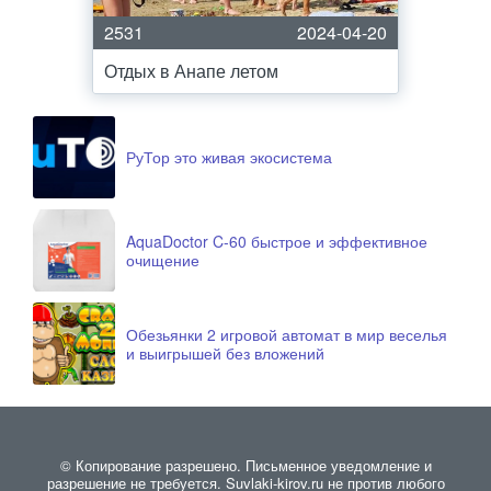
2531
2024-04-20
Отдых в Анапе летом
РуТор это живая экосистема
AquaDoctor C-60 быстрое и эффективное
очищение
Обезьянки 2 игровой автомат в мир веселья
и выигрышей без вложений
© Копирование разрешено. Письменное уведомление и
разрешение не требуется. Suvlaki-kirov.ru не против любого