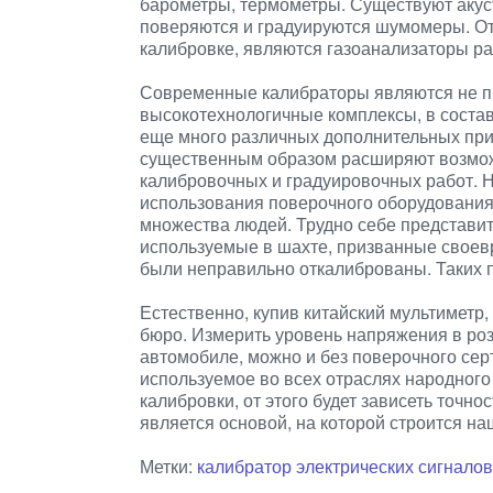
барометры, термометры. Существуют акус
поверяются и градуируются шумомеры. О
калибровке, являются газоанализаторы ра
Современные калибраторы являются не п
высокотехнологичные комплексы, в соста
еще много различных дополнительных приб
существенным образом расширяют возмож
калибровочных и градуировочных работ. Н
использования поверочного оборудования. 
множества людей. Трудно себе представит
используемые в шахте, призванные своев
были неправильно откалиброваны. Таких 
Естественно, купив китайский мультиметр,
бюро. Измерить уровень напряжения в роз
автомобиле, можно и без поверочного се
используемое во всех отраслях народного
калибровки, от этого будет зависеть точно
является основой, на которой строится на
Метки:
калибратор электрических сигналов