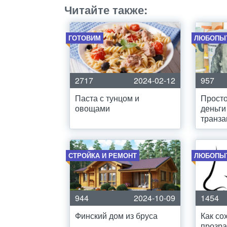
Читайте также:
ГОТОВИМ
ЛЮБОПЫ
2717
2024-02-12
957
Паста с тунцом и
Просто
овощами
деньги
транз
СТРОЙКА И РЕМОНТ
ЛЮБОПЫ
944
2024-10-09
1454
Финский дом из бруса
Как со
прозр