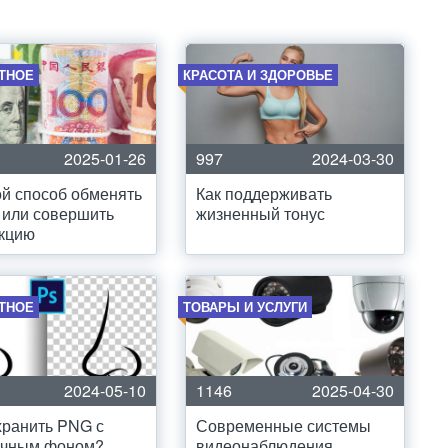
ТНОЕ
КРАСОТА И ЗДОРОВЬЕ
2025-01-26
997
2024-03-30
й способ обменять
Как поддерживать
 или совершить
жизненный тонус
акцию
ТНОЕ
ТОВАРЫ И УСЛУГИ
2024-05-10
1146
2025-04-30
хранить PNG с
Современные системы
ачным фоном?
видеонаблюдения