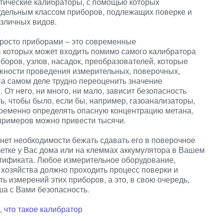
тические калибраторы, с помощью которых
тдельным классом приборов, подлежащих поверке и
зличных видов.
росто приборами – это современные
в которых может входить помимо самого калибратора
оров, узлов, насадок, преобразователей, которые
ности проведения измерительных, поверочных,
а самом деле трудно переоценить значение
От него, ни много, ни мало, зависит безопасность
ь, чтобы было, если бы, например, газоанализаторы,
ременно определять опасную концентрацию метана,
примеров можно привести тысячи.
 нет необходимости бежать сдавать его в поверочное
етке у Вас дома или на клеммах аккумулятора в Вашем
ртификата. Любое измерительное оборудование,
 хозяйства должно проходить процесс поверки и
сть измерений этих приборов, а это, в свою очередь,
ша с Вами безопасность.
,
что такое калибратор